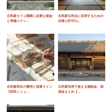
古民家カフェ開業に必要な資金
古民家を民泊に活用するための
と準備ステッ...
法律と許可の...
古民家再生の費用と採算ライン
古民家活用で使える補助金・助
【回収シミュ...
成金まとめ【...