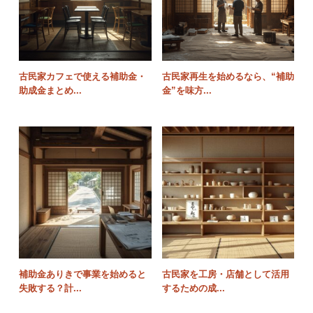
古民家カフェで使える補助金・
古民家再生を始めるなら、“補助
助成金まとめ...
金”を味方...
補助金ありきで事業を始めると
古民家を工房・店舗として活用
失敗する？計...
するための成...